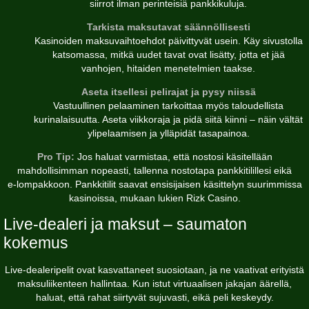
siirrot ilman perinteisiä pankkikuluja.
Tarkista maksutavat säännöllisesti
Kasinoiden maksuvaihtoehdot päivittyvät usein. Käy sivustolla
katsomassa, mitkä uudet tavat ovat lisätty, jotta et jää
vanhojen, hitaiden menetelmien taakse.
Aseta itsellesi pelirajat ja pysy niissä
Vastuullinen pelaaminen tarkoittaa myös taloudellista
kurinalaisuutta. Aseta viikkoraja ja pidä siitä kiinni – näin vältät
ylipelaamisen ja ylläpidät tasapainoa.
Pro Tip:
Jos haluat varmistaa, että nostosi käsitellään
mahdollisimman nopeasti, tallenna nostotapa pankkitilillesi eikä
e‑lompakkoon. Pankkitilit saavat ensisijaisen käsittelyn suurimmissa
kasinoissa, mukaan lukien Rizk Casino.
Live‑dealeri ja maksut – saumaton
kokemus
Live‑dealeripelit ovat kasvattaneet suosiotaan, ja ne vaativat erityistä
maksuliikenteen hallintaa. Kun istut virtuaalisen jakajan äärellä,
haluat, että rahat siirtyvät sujuvasti, eikä peli keskeydy.