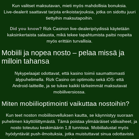
Kun valitset maksutavan, mieti myös mahdollisia bonuksia.
Live‑dealerit saattavat tarjota erikoistarjouksia, jotka on sidottu juuri
tiettyihin maksutapoihin.
Did you know?
Rizk Casinon live‑dealeripöydissä käytetään
kaksinkertaista salausta, mikä tekee tapahtumista paitsi nopeita
myös erittäin turvallisia.
Mobiili ja nopea nosto – pelaa missä ja
milloin tahansa
Nykypelaajat odottavat, että kasino toimii saumattomasti
älypuhelimella. Rizk Casino on optimoitu sekä iOS‑ että
Android‑laitteille, ja se tukee kaikki tärkeimmät maksutavat
mobiiliversiossa.
Miten mobiilioptimointi vaikuttaa nostoihin?
Kun teet noston mobiilisovelluksen kautta, se käynnistyy suoraan
puhelimen käyttöliittymästä. Tämä poistaa ylimääräiset välivaiheet, ja
nosto toteutuu keskimäärin 1,8 tunnissa. Mobiilialustat myös
hyödyntävät push‑ilmoituksia, jotka muistuttavat sinua odottavista