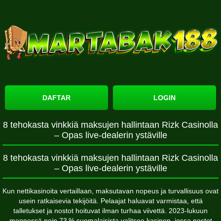
DAFTAR
LOGIN
8 tehokasta vinkkiä maksujen hallintaan Rizk Casinolla
– Opas live‑dealerin ystäville
8 tehokasta vinkkiä maksujen hallintaan Rizk Casinolla
– Opas live‑dealerin ystäville
Kun netti­kasinoita vertaillaan, maksutavan nopeus ja turvallisuus ovat
usein ratkaisevia tekijöitä. Pelaajat haluavat varmistaa, että
talletukset ja nostot hoituvat ilman turhaa viivettä. 2023‑lukuun
mennessä noin 73 % suomalaisista valitsee kasinon, jossa nostot