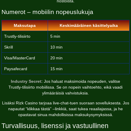
nostoista.
Numerot – mobiilin nopeuslukuja
Maksutapa
Keskimääräinen käsittelyaika
Trustly‑tilisiirto
5 min
Skrill
10 min
Visa/MasterCard
20 min
Paysafecard
15 min
Industry Secret:
Jos haluat maksimoida nopeuden, valitse
Trustly‑tilisiirto mobiilissa. Se on nopein vaihtoehto, eikä vaadi
ylimääräisiä vahvistuksia.
Lisäksi Rizk Casino tarjoaa live‑chat-tuen suoraan sovelluksesta. Jos
napautat “klikkaa tästä” –linkkiä, saat tukea reaaliajassa, ja he
opastavat sinua mahdollisissa maksukysymyksissä.
Turvallisuus, lisenssi ja vastuullinen