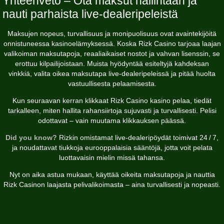
Yhteenveto – Ota maksut hallintaan ja
nauti parhaista live‑dealeripeleistä
Maksujen nopeus, turvallisuus ja monipuolisuus ovat avaintekijöitä
onnistuneessa kasinoelämyksessä. Koska Rizk Casino tarjoaa laajan
valikoiman maksutapoja, reaaliaikaiset nostot ja vahvan lisenssin, se
erottuu kilpailijoistaan. Muista hyödyntää esiteltyjä kahdeksan
vinkkiä, valita oikea maksutapa live‑dealeripeleissä ja pitää huolta
vastuullisesta pelaamisesta.
Kun seuraavan kerran klikkaat
Rizk Casino kasino pelaa
, tiedät
tarkalleen, miten hallita rahansiirtoja sujuvasti ja turvallisesti. Pelisi
odottavat – vain muutama klikkauksen päässä.
Did you know?
Rizkin omistamat live‑dealeripöydät toimivat 24 / 7,
ja noudattavat tiukkoja eurooppalaisia sääntöjä, jotta voit pelata
luottavaisin mielin missä tahansa.
Nyt on aika astua mukaan, käyttää oikeita maksutapoja ja nauttia
Rizk Casinon laajasta pelivalikoimasta – aina turvallisesti ja nopeasti.