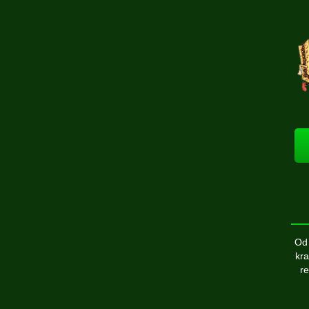
Od 
kra
re