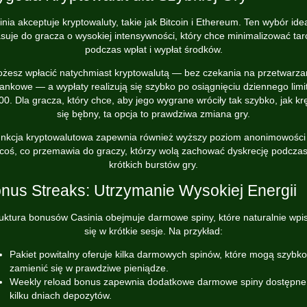
nia akceptuje kryptowaluty, takie jak Bitcoin i Ethereum. Ten wybór ide
suje do gracza o wysokiej intensywności, który chce minimalizować tar
podczas wpłat i wypłat środków.
żesz wpłacić natychmiast kryptowalutą — bez czekania na przetwarza
ankowe — a wypłaty realizują się szybko po osiągnięciu dziennego limi
00. Dla gracza, który chce, aby jego wygrane wróciły tak szybko, jak kr
się bębny, ta opcja to prawdziwa zmiana gry.
nkcja kryptowalutowa zapewnia również wyższy poziom anonimowośc
coś, co przemawia do graczy, którzy wolą zachować dyskrecję podcza
krótkich burstów gry.
nus Streaks: Utrzymanie Wysokiej Energii
uktura bonusów Casinia obejmuje darmowe spiny, które naturalnie wpi
się w krótkie sesje. Na przykład:
Pakiet powitalny oferuje kilka darmowych spinów, które mogą szybko
zamienić się w prawdziwe pieniądze.
Weekly reload bonus zapewnia dodatkowe darmowe spiny dostępne
kilku dniach depozytów.