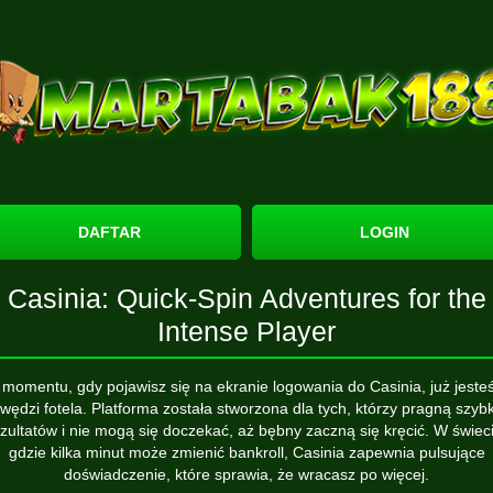
DAFTAR
LOGIN
Casinia: Quick‑Spin Adventures for the
Intense Player
momentu, gdy pojawisz się na ekranie logowania do
Casinia
, już jeste
wędzi fotela. Platforma została stworzona dla tych, którzy pragną szyb
zultatów i nie mogą się doczekać, aż bębny zaczną się kręcić. W świec
gdzie kilka minut może zmienić bankroll,
Casinia
zapewnia pulsujące
doświadczenie, które sprawia, że wracasz po więcej.