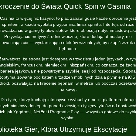
roczenie do Świata Quick‑Spin w Casinia
Casinia to więcej niż kasyno; to plac zabaw, gdzie każde obrócenie jest
sprintem, a każda wypłata przypomina finisz sprintu. Interfejs od razu
rowadza cię w gamę tytułów slotów, które obiecują natychmiastową akc
Przywitają cię motywy średniowieczne, które dodają atmosfery, nie
powalniając cię — wystarczająco efektów wizualnych, by skupić wzrok 
bębnach.
Zauważysz, że strona jest dostępna w trzydziestu jeden językach, w ty
angielskim, francuskim, niemieckim i hiszpańskim, co oznacza, że żadn
bariera językowa nie powstrzyma szybkiej sesji od rozpoczęcia. Strona
zoptymalizowana pod kątem urządzeń mobilnych działa płynnie na iOS 
droid, pozwalając na kręcenie bębnami w metrze lub podczas oczekiwa
na kawę.
Dla tych, którzy kochają intensywne wybuchy emocji, platforma oferuje
atychmiastowy dostęp do ponad dziewięciu tysięcy tytułów od dostawc
kich jak Yggdrasil, NetEnt i Pragmatic Play — wszystko gotowe do szybk
wypłat.
blioteka Gier, Która Utrzymuje Ekscytację