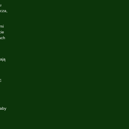
u
cza,
ami
cie
ach
ają
ć
 aby