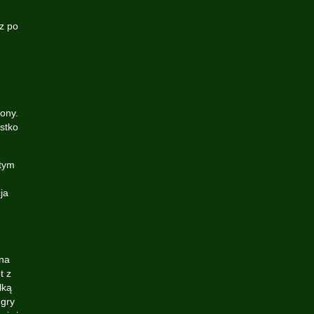
z po
ony.
stko
stym
ja
 na
t z
lką
 gry