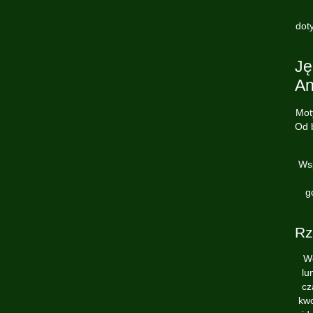
dot
Ję
An
Mot
Od 
Wsp
g
Rz
We
lu
cz
kwo