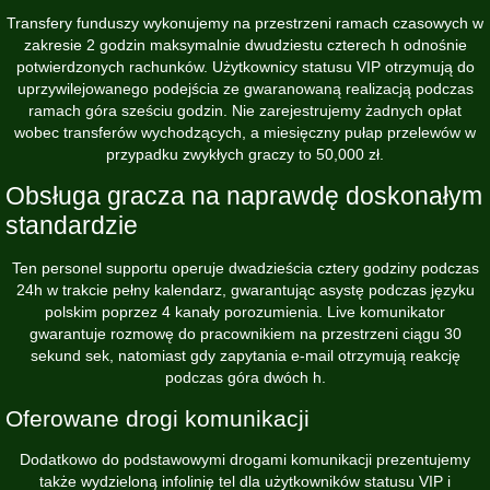
Transfery funduszy wykonujemy na przestrzeni ramach czasowych w
zakresie 2 godzin maksymalnie dwudziestu czterech h odnośnie
potwierdzonych rachunków. Użytkownicy statusu VIP otrzymują do
uprzywilejowanego podejścia ze gwaranowaną realizacją podczas
ramach góra sześciu godzin. Nie zarejestrujemy żadnych opłat
wobec transferów wychodzących, a miesięczny pułap przelewów w
przypadku zwykłych graczy to 50,000 zł.
Obsługa gracza na naprawdę doskonałym
standardzie
Ten personel supportu operuje dwadzieścia cztery godziny podczas
24h w trakcie pełny kalendarz, gwarantując asystę podczas języku
polskim poprzez 4 kanały porozumienia. Live komunikator
gwarantuje rozmowę do pracownikiem na przestrzeni ciągu 30
sekund sek, natomiast gdy zapytania e-mail otrzymują reakcję
podczas góra dwóch h.
Oferowane drogi komunikacji
Dodatkowo do podstawowymi drogami komunikacji prezentujemy
także wydzieloną infolinię tel dla użytkowników statusu VIP i