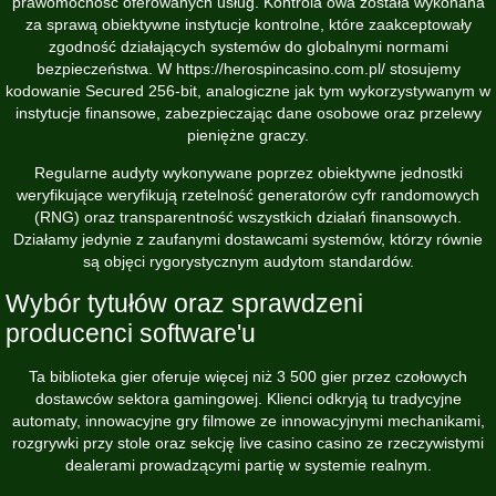
prawomocność oferowanych usług. Kontrola owa została wykonana
za sprawą obiektywne instytucje kontrolne, które zaakceptowały
zgodność działających systemów do globalnymi normami
bezpieczeństwa. W
https://herospincasino.com.pl/
stosujemy
kodowanie Secured 256-bit, analogiczne jak tym wykorzystywanym w
instytucje finansowe, zabezpieczając dane osobowe oraz przelewy
pieniężne graczy.
Regularne audyty wykonywane poprzez obiektywne jednostki
weryfikujące weryfikują rzetelność generatorów cyfr randomowych
(RNG) oraz transparentność wszystkich działań finansowych.
Działamy jedynie z zaufanymi dostawcami systemów, którzy równie
są objęci rygorystycznym audytom standardów.
Wybór tytułów oraz sprawdzeni
producenci software'u
Ta biblioteka gier oferuje więcej niż 3 500 gier przez czołowych
dostawców sektora gamingowej. Klienci odkryją tu tradycyjne
automaty, innowacyjne gry filmowe ze innowacyjnymi mechanikami,
rozgrywki przy stole oraz sekcję live casino casino ze rzeczywistymi
dealerami prowadzącymi partię w systemie realnym.