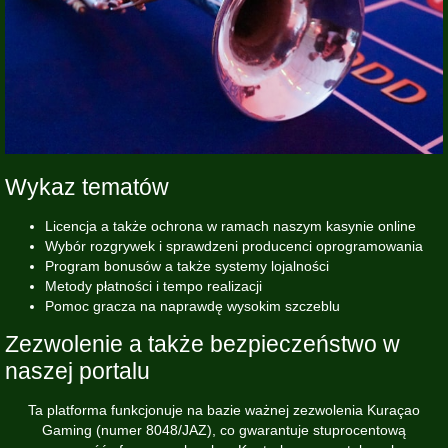
Wykaz tematów
Licencja a także ochrona w ramach naszym kasynie online
Wybór rozgrywek i sprawdzeni producenci oprogramowania
Program bonusów a także systemy lojalności
Metody płatności i tempo realizacji
Pomoc gracza na naprawdę wysokim szczeblu
Zezwolenie a także bezpieczeństwo w
naszej portalu
Ta platforma funkcjonuje na bazie ważnej zezwolenia Kuraçao
Gaming (numer 8048/JAZ), co gwarantuje stuprocentową