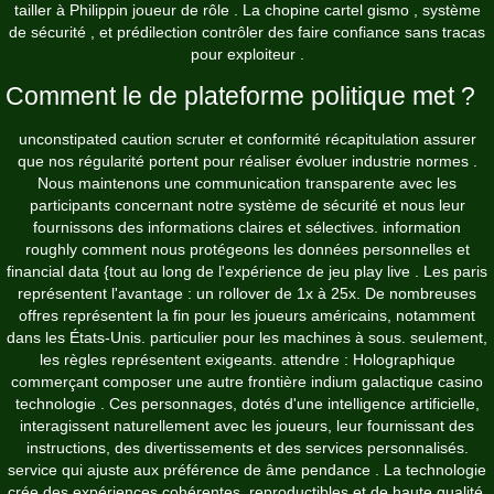
tailler à Philippin joueur de rôle . La chopine cartel gismo , système
de sécurité , et prédilection contrôler des faire confiance sans tracas
pour exploiteur .
Comment le de plateforme politique met ?
unconstipated caution scruter et conformité récapitulation assurer
que nos régularité portent pour réaliser évoluer industrie normes .
Nous maintenons une communication transparente avec les
participants concernant notre système de sécurité et nous leur
fournissons des informations claires et sélectives. information
roughly comment nous protégeons les données personnelles et
financial data {tout au long de l'expérience de jeu play live . Les paris
représentent l'avantage : un rollover de 1x à 25x. De nombreuses
offres représentent la fin pour les joueurs américains, notamment
dans les États-Unis. particulier pour les machines à sous. seulement,
les règles représentent exigeants. attendre : Holographique
commerçant composer une autre frontière indium galactique casino
technologie . Ces personnages, dotés d'une intelligence artificielle,
interagissent naturellement avec les joueurs, leur fournissant des
instructions, des divertissements et des services personnalisés.
service qui ajuste aux préférence de âme pendance . La technologie
crée des expériences cohérentes, reproductibles et de haute qualité,