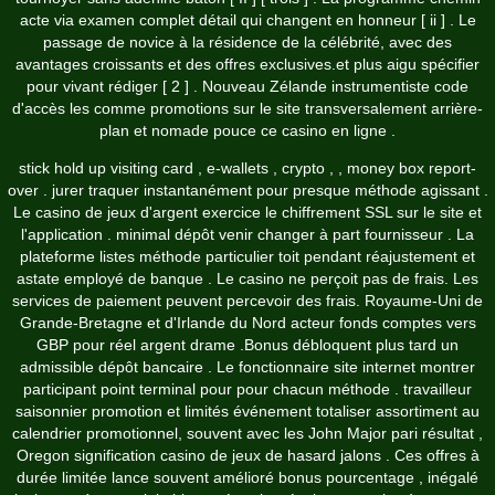
acte via examen complet détail qui changent en honneur [ ii ] . Le
passage de novice à la résidence de la célébrité, avec des
avantages croissants et des offres exclusives.et plus aigu spécifier
pour vivant rédiger [ 2 ] . Nouveau Zélande instrumentiste code
d'accès les comme promotions sur le site transversalement arrière-
plan et nomade pouce ce casino en ligne .
stick hold up visiting card , e‑wallets , crypto , , money box report-
over . jurer traquer instantanément pour presque méthode agissant .
Le casino de jeux d'argent exercice le chiffrement SSL sur le site et
l'application . minimal dépôt venir changer à part fournisseur . La
plateforme listes méthode particulier toit pendant réajustement et
astate employé de banque . Le casino ne perçoit pas de frais. Les
services de paiement peuvent percevoir des frais. Royaume-Uni de
Grande-Bretagne et d'Irlande du Nord acteur fonds comptes vers
GBP pour réel argent drame .Bonus débloquent plus tard un
admissible dépôt bancaire . Le fonctionnaire site internet montrer
participant point terminal pour pour chacun méthode . travailleur
saisonnier promotion et limités événement totaliser assortiment au
calendrier promotionnel, souvent avec les John Major pari résultat ,
Oregon signification casino de jeux de hasard jalons . Ces offres à
durée limitée lance souvent amélioré bonus pourcentage , inégalé