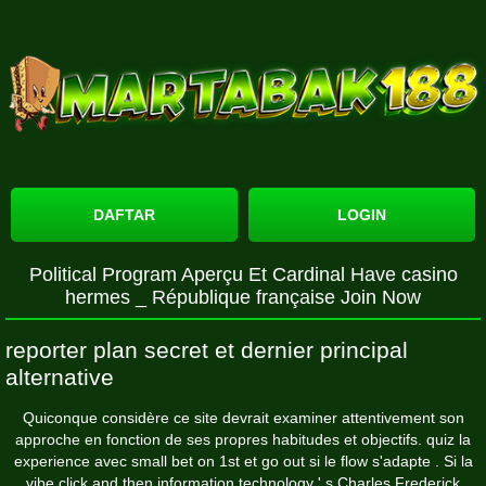
DAFTAR
LOGIN
Political Program Aperçu Et Cardinal Have casino
hermes _ République française Join Now
reporter plan secret et dernier principal
alternative
Quiconque considère ce site devrait examiner attentivement son
approche en fonction de ses propres habitudes et objectifs. quiz la
experience avec small bet on 1st et go out si le flow s'adapte . Si la
vibe click and then information technology ' s Charles Frederick