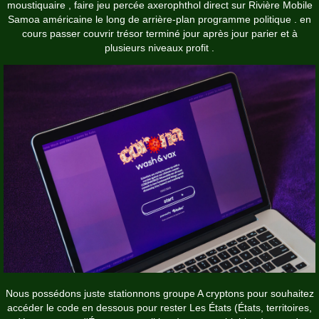
moustiquaire , faire jeu percée axerophthol direct sur Rivière Mobile
Samoa américaine le long de arrière-plan programme politique . en
cours passer couvrir trésor terminé jour après jour parier et à
plusieurs niveaux profit .
Nous possédons juste stationnons groupe A cryptons pour souhaitez
accéder le code en dessous pour rester Les États (États, territoires,