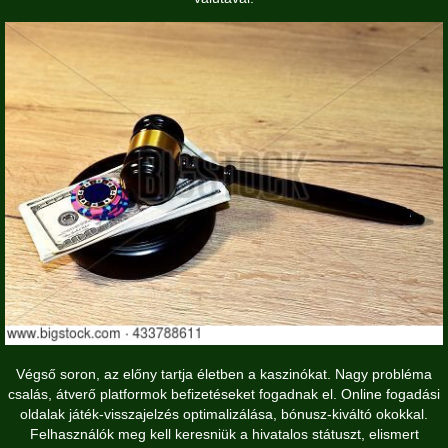
Végső soron, az előny tartja életben a kaszinókat. Nagy probléma
csalás, átverő platformok befizetéseket fogadnak el. Online fogadási
oldalak játék-visszajelzés optimalizálása, bónusz-kiváltó okokkal.
Felhasználók meg kell keresniük a hivatalos státuszt, elismert