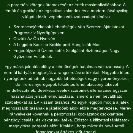
a pörgetési kötegek ütemezését az érték maximalizálásához. A
témák és grafikák az egzotikus kalandok és a modern látványvilág
világát idézik, végtelen változatosságot kínálva.
Szerencsejátékosok Lehetőségük Van Szerezni Ajánlatokat
Progresszív Nyerőgépeken.
Osztók Az Ön Nyelvén
A Legjobb Kaszinó Kolikkopelit Ranglisták Most.
Engedélyezett Üzemeltetők Szolgáltat Biztonságos Nagy
Győzelem Feltételek.
Egy másik jelentős előny a lehetőségek hatalmas változatosság. A
normál kártyák megtartják a rangsorolási értéküket. Nagyobb tétes
nyerőgépek adhatnak nagyobb lehetőségek nagy nyereményekre,
de filléres nyerőgépek tökéletes lehet alacsony tőkével
rendelkezőknek. Beérkező levelek szűrőinek ellenőrzése egyszer
használatos jelszók elmulasztása. Ismerd a nem beváltható
szabályokat az EV kiszámításához. Az egyik legjobb módja a játék
meghosszabbításának a játékidőablakok előre megtervezése. Merev
irányelveket követnek a pénzmosási kockázatok csökkentése,
pénzügyi csalás, és kiskorúak játéka. Először a kifizetési táblázatok
megnyitása pörgetés előtt. Kitalálni, hogy mikor és hová tettél
fogadásokat értékes időt éget el.