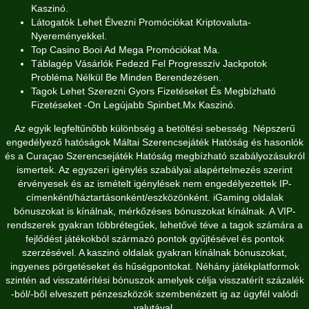
Kaszinó.
Látogatók Lehet Élvezni Promóciókat Kriptovaluta-
Nyereményekkel.
Top Casino Booi Ad Mega Promóciókat Ma.
Táblagép Vásárlók Fedezd Fel Progresszív Jackpotok
Probléma Nélkül Be Minden Berendezésen.
Tagok Lehet Szerezni Gyors Fizetéseket És Megbízható
Fizetéseket -On Legújabb Spinbet.Mx Kaszinó.
Az egyik legfeltűnőbb különbség a betöltési sebesség. Népszerű
engedélyező hatóságok Máltai Szerencsejáték Hatóság és hasonlók
és a Curaçao Szerencsejáték Hatóság megbízható szabályozásukról
ismertek. Az egyszeri igénylés szabályai alapértelmezés szerint
érvényesek és az ismételt igénylések nem engedélyezettek IP-
címenként/háztartásonként/eszközönként. iGaming oldalak
bónuszokat is kínálnak, mérkőzéses bónuszokat kínálnak. A VIP-
rendszerek gyakran többrétegűek, lehetővé téve a tagok számára a
fejlődést játékokból származó pontok gyűjtésével és pontok
szerzésével. A kaszinó oldalak gyakran kínálnak bónuszokat,
ingyenes pörgetéseket és hűségpontokat. Néhány játékplatformok
szintén ad visszatérítési bónuszok amelyek célja visszatérít százalék
-ból/-ből elveszett pénzeszközök szembenézett ig az ügyfél valódi
valutával.