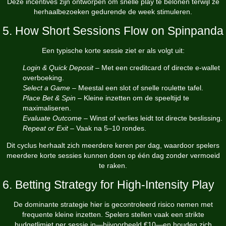
Deze incentives zijn ontworpen om snelle play te belonen terwijl ze
herhaalbezoeken gedurende de week stimuleren.
5. How Short Sessions Flow on Spinpanda
Een typische korte sessie ziet er als volgt uit:
Login & Quick Deposit
– Met een creditcard of directe e-wallet
overboeking.
Select a Game
– Meestal een slot of snelle roulette tafel.
Place Bet & Spin
– Kleine inzetten om de speeltijd te
maximaliseren.
Evaluate Outcome
– Winst of verlies leidt tot directe beslissing.
Repeat or Exit
– Vaak na 5–10 rondes.
Dit cyclus herhaalt zich meerdere keren per dag, waardoor spelers
meerdere korte sessies kunnen doen op één dag zonder vermoeid
te raken.
6. Betting Strategy for High‑Intensity Play
De dominante strategie hier is gecontroleerd risico nemen met
frequente kleine inzetten. Spelers stellen vaak een strikte
budgetlimiet per sessie in—bijvoorbeeld €10—en houden zich