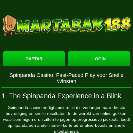
DAFTAR
LOGIN
Spinpanda Casino: Fast‑Paced Play voor Snelle
Winsten
1. The Spinpanda Experience in a Blink
Spinpanda casino nodigt spelers uit die verlangen naar directe
bevrediging en snelle resultaten. In de wereld van online gokken,
waar sommigen uren zitten te jagen op progressieve jackpots, biedt
Spinpanda een ander ritme—korte adrenaline-boosts en snelle
uitbetalingen.