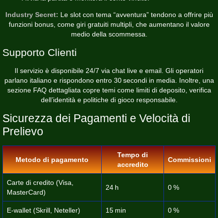
Industry Secret:
Le slot con tema “avventura” tendono a offrire più
funzioni bonus, come giri gratuiti multipli, che aumentano il valore
medio della scommessa.
Supporto Clienti
Il servizio è disponibile 24/7 via chat live e email. Gli operatori
parlano italiano e rispondono entro 30 secondi in media. Inoltre, una
sezione FAQ dettagliata copre temi come limiti di deposito, verifica
dell’identità e politiche di gioco responsabile.
Sicurezza dei Pagamenti e Velocità di
Prelievo
Tempo di
Metodo di pagamento
Commissioni
accredito
Carte di credito (Visa,
24 h
0 %
MasterCard)
E‑wallet (Skrill, Neteller)
15 min
0 %