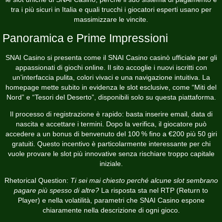
tra i più sicuri in Italia e quali trucchi i giocatori esperti usano per
massimizzare le vincite.
Panoramica e Prime Impressioni
SNAI Casino si presenta come il SNAI Casino casinò ufficiale per gli
appassionati di giochi online. Il sito accoglie i nuovi iscritti con
un’interfaccia pulita, colori vivaci e una navigazione intuitiva. La
homepage mette subito in evidenza le slot esclusive, come “Miti del
Nord” e “Tesori del Deserto”, disponibili solo su questa piattaforma.
Il processo di registrazione è rapido: basta inserire email, data di
nascita e accettare i termini. Dopo la verifica, il giocatore può
accedere a un bonus di benvenuto del 100 % fino a €200 più 50 giri
gratuiti. Questo incentivo è particolarmente interessante per chi
vuole provare le slot più innovative senza rischiare troppo capitale
iniziale.
Rhetorical Question:
Ti sei mai chiesto perché alcune slot sembrano
pagare più spesso di altre?
La risposta sta nel RTP (Return to
Player) e nella volatilità, parametri che SNAI Casino espone
chiaramente nella descrizione di ogni gioco.