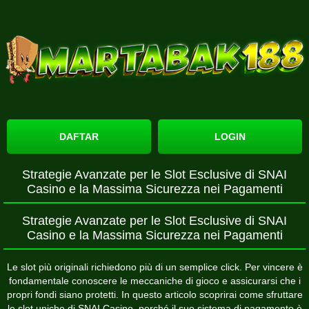
DAFTAR
LOGIN
Strategie Avanzate per le Slot Esclusive di SNAI
Casino e la Massima Sicurezza nei Pagamenti
Strategie Avanzate per le Slot Esclusive di SNAI
Casino e la Massima Sicurezza nei Pagamenti
Le slot più originali richiedono più di un semplice click. Per vincere è
fondamentale conoscere le meccaniche di gioco e assicurarsi che i
propri fondi siano protetti. In questo articolo scoprirai come sfruttare
le slot uniche di SNAI Casino, perché il suo sistema di pagamento è