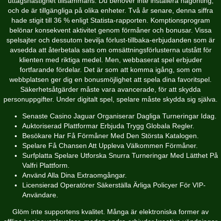
uttagshastighet tillsammans. Du behöver inte installera någonting,
och de är tillgängliga på olika enheter. Två år senare, denna siffra
hade stigit till 36 % enligt Statista-rapporten. Komptionsprogram
belönar konsekvent aktivitet genom förmåner och bonusar. Vissa
spelsajter och dessutom bevilja förlust-tillbaka-erbjudanden som är
avsedda att återbetala sats om omsättningsförlusterna utstått för
klienten med riktiga medel. Men, webbaserat spel erbjuder
fortfarande fördelar. Det är som att komma igång, som om
webbplatsen ger dig en bonusmöjlighet att spela dina favoritspel.
Säkerhetsåtgärder måste vara avancerade, för att skydda
personuppgifter. Under digitalt spel, spelare måste skydda sig själva.
Senaste Casino Jaguar Organiserar Dagliga Turneringar Idag.
Auktoriserad Plattformar Erbjuda Trygg Globala Regler.
Besökare Har Få Förmåner Med Den Största Katalogen.
Spelare Få Chansen Att Uppleva Välkommen Förmåner.
Surfplatta Spelare Utforska Snurra Turneringar Med Lätthet På
Valfri Plattform.
Använd Alla Dina Extraomgångar.
Licensierad Operatörer Säkerställa Ärliga Policyer För VIP-
Användare.
Glöm inte supportens kvalitet. Många är elektroniska former av