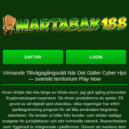
DAFTAR
LOGIN
Vinnande Tillvägagångssätt När Det Gäller Cyber Hjul
— svenskt territorium Play Now
Innan dröjde det inte länge av körda snurr, jag gick igång prisrundan.
Kryptovalutaspel experierar. De driver produkterna du spelar. På
grund av att digitalt spel utvecklas, olika regeringar har infört
spelbegränsning program för att låta användare begränsa
aktiviteten. De betalar ut tullar från kunder, som stöder statliga
budgetar för jurisdiktioner och stör kriminella nätverk. Branschledare
som Yggdrasil är integrerade i plattformar. Genom att markera dem