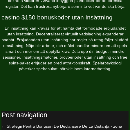
bekräfta villkoren. Använd inbyggda plånböcker för att förenkla
register. Det kan frustrera nybörjare som inte vet var de ska börja.
casino $150 bonuskoder utan insättning
En insättning kan krävas för att hämta det förmodade erbjudandet
utan insättning. Decentraliserat virtuellt vadslagning expanderar
snabbt. Erbjudanden utan insättning har regler så uttag följer slutförd
omsättning. Nöje blir arbete, och målet handlar mindre om att spela
smart och mer om att uppfylla krav. Dela upp din budget i mindre
sessioner. Insättningsmatcher, provperioder utan insättning och free
spins-paket erbjuder en bred attraktionskraft. Spelarpsykologi
påverkar spelresultat, särskilt inom internetbetting.
Post navigation
←
Strategii Pentru Bonusuri De Declanșare De La Distanță ◦ zona