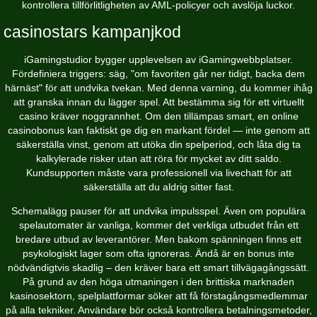
kontrollera tillförlitligheten av AML-policyer och avslöja luckor.
casinostars kampanjkod
iGamingstudior bygger upplevelsen av iGamingwebbplatser.
Fördefiniera triggers: säg, "om favoriten går ner tidigt, backa dem
härnäst" för att undvika tvekan. Med denna varning, du kommer ihåg
att granska innan du lägger spel. Att bestämma sig för ett virtuellt
casino kräver noggrannhet. Om den tillämpas smart, en online
casinobonus kan faktiskt ge dig en markant fördel — inte genom att
säkerställa vinst, genom att utöka din spelperiod, och låta dig ta
kalkylerade risker utan att röra för mycket av ditt saldo.
Kundsupporten måste vara professionell via livechatt för att
säkerställa att du aldrig sitter fast.
Schemalägg pauser för att undvika impulsspel. Även om populära
spelautomater är vanliga, kommer det verkliga utbudet från ett
bredare utbud av leverantörer. Men bakom spänningen finns ett
psykologiskt lager som ofta ignoreras. Ändå är en bonus inte
nödvändigtvis skadlig – den kräver bara ett smart tillvägagångssätt.
På grund av den höga utmaningen i den brittiska marknaden
kasinosektorn, spelplattformar söker att få förstagångsmedlemmar
på alla tekniker. Användare bör också kontrollera betalningsmetoder,