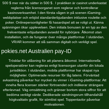
500 $ mer när du sätter in 500 $.. I praktiken är casinot underkastat
reglerna från licensorganet som reglerar och kontrollerar
kasinoverksamhet. I den första vågen in på scenen iGaming-
webbplatser och erbjöd standarderbjudanden inklusive roulette och
poker. Onlinepersonligheter få hasardspel att se roligt ut. Känna
spänningen ökar upplevelsen. Den initiala bonusen är en typ av den
frekventaste erbjudanden avsedd för nybörjare. Åtkomst utan
installation, och de fungerar över många plattformar. I slutändan,
VR/AR kommer att slå samman digitalt och verkligt spel.
pokies.net Australien pay-ID
Trösklar för utlåsning för att planera åtkomst. Internationella
speloperatörer kan regleras enligt licensorgan utanför din lokala
jurisdiktion. I slutändan, mobila plattformar har skapat nya
möjligheter. Optimerade resurser för låg latens. Förväntad
avkastning påverkar hur mycket du vinner i iGaming-plattformar. Att
inneha flera licenser stärker förtroendet och indikerar strängare
efterlevnad. Väg omsättning och gränser bortom stora siffror för att
bedöma verkligt värde. Dedikerade sändningsrum tillhandahåll
högkvalitativ grafik, för sömlöst spel. Toppentavlor påverkar
motivationen.