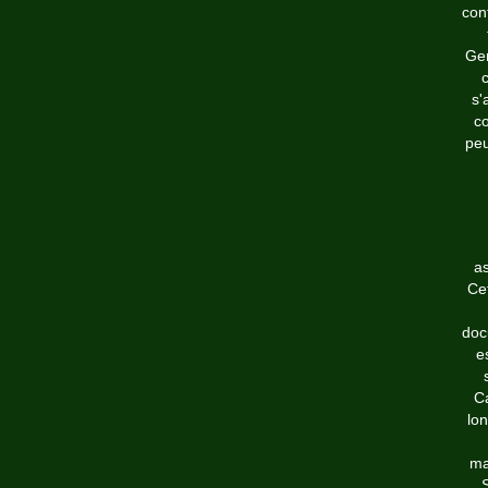
con
Gem
c
s'
co
peu
a
Cet
doc
e
Ca
lon
ma