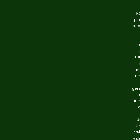
Ro
pin
rem
u
su
no
mè
gar
i
in
d
dé
val
vale