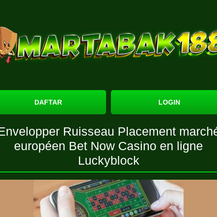
DAFTAR
LOGIN
Envelopper Ruisseau Placement march
européen Bet Now Casino en ligne
Luckyblock