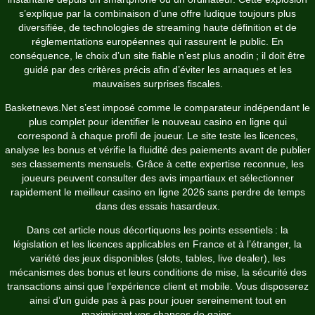
s’explique par la combinaison d’une offre ludique toujours plus
diversifiée, de technologies de streaming haute définition et de
réglementations européennes qui rassurent le public. En
conséquence, le choix d’un site fiable n’est plus anodin ; il doit être
guidé par des critères précis afin d’éviter les arnaques et les
mauvaises surprises fiscales.
Basketnews.Net s’est imposé comme le comparateur indépendant le
plus complet pour identifier le
nouveau casino en ligne
qui
correspond à chaque profil de joueur. Le site teste les licences,
analyse les bonus et vérifie la fluidité des paiements avant de publier
ses classements mensuels. Grâce à cette expertise reconnue, les
joueurs peuvent consulter des avis impartiaux et sélectionner
rapidement le meilleur casino en ligne 2026 sans perdre de temps
dans des essais hasardeux.
Dans cet article nous décortiquons les points essentiels : la
législation et les licences applicables en France et à l’étranger, la
variété des jeux disponibles (slots, tables, live dealer), les
mécanismes des bonus et leurs conditions de mise, la sécurité des
transactions ainsi que l’expérience client et mobile. Vous disposerez
ainsi d’un guide pas à pas pour jouer sereinement tout en
maximisant vos chances de gains.