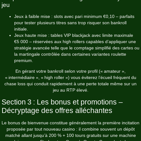
jeu
Jeux à faible mise : slots avec pari minimum €0,10 – parfaits
pour tester plusieurs titres sans trop risquer son bankroll
initiale.
Jeux haute mise : tables VIP blackjack avec limite maximale
€5 000 – réservées aux high rollers capables d’appliquer une
stratégie avancée telle que le comptage simplifié des cartes ou
la martingale contrôlée dans certaines variantes roulette
premium.
En gérant votre bankroll selon votre profil (« amateur »,
« intermédiaire », « high roller ») vous éviterez l’écueil fréquent du
chase loss qui conduit rapidement à une perte totale même sur un
jeu au RTP élevé.
Section 3 : Les bonus et promotions –
Décryptage des offres alléchantes
Le bonus de bienvenue constitue généralement la première incitation
proposée par tout nouveau casino : il combine souvent un dépôt
matché allant jusqu’à 200 % + 100 tours gratuits sur une machine