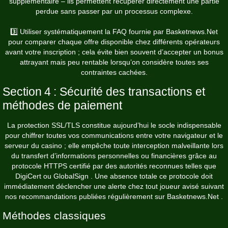
supplémentaire – ils permettent récupérer directement une partie
perdue sans passer par un processus complexe.
3️⃣ Utiliser systématiquement la FAQ fournie par Basketnews.Net
pour comparer chaque offre disponible chez différents opérateurs
avant votre inscription ; cela évite bien souvent d’accepter un bonus
attrayant mais peu rentable lorsqu’on considère toutes ses
contraintes cachées.
Section 4 : Sécurité des transactions et
méthodes de paiement
La protection SSL/TLS constitue aujourd’hui le socle indispensable
pour chiffrer toutes vos communications entre votre navigateur et le
serveur du casino ; elle empêche toute interception malveillante lors
du transfert d’informations personnelles ou financières grâce au
protocole HTTPS certifié par des autorités reconnues telles que
DigiCert ou GlobalSign . Une absence totale ce protocole doit
immédiatement déclencher une alerte chez tout joueur avisé suivant
nos recommandations publiées régulièrement sur Basketnews.Net .
Méthodes classiques