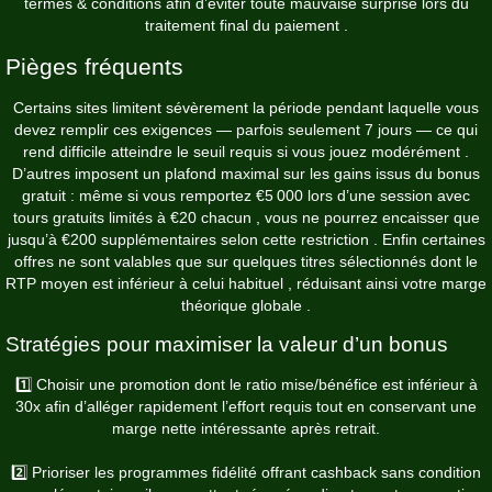
termes & conditions afin d’éviter toute mauvaise surprise lors du
traitement final du paiement .
Pièges fréquents
Certains sites limitent sévèrement la période pendant laquelle vous
devez remplir ces exigences — parfois seulement 7 jours — ce qui
rend difficile atteindre le seuil requis si vous jouez modérément .
D’autres imposent un plafond maximal sur les gains issus du bonus
gratuit : même si vous remportez €5 000 lors d’une session avec
tours gratuits limités à €20 chacun , vous ne pourrez encaisser que
jusqu’à €200 supplémentaires selon cette restriction . Enfin certaines
offres ne sont valables que sur quelques titres sélectionnés dont le
RTP moyen est inférieur à celui habituel , réduisant ainsi votre marge
théorique globale .
Stratégies pour maximiser la valeur d’un bonus
1️⃣ Choisir une promotion dont le ratio mise/bénéfice est inférieur à
30x afin d’alléger rapidement l’effort requis tout en conservant une
marge nette intéressante après retrait.
2️⃣ Prioriser les programmes fidélité offrant cashback sans condition