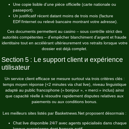
Une copie lisible d’une pièce officielle (carte nationale ou
passeport).
Un justificatif récent datant moins de trois mois (facture
EDF/Internet ou relevé bancaire montrant votre adresse).
Ces documents permettent au casino – sous contrôle strict des
autorités compétentes – d’empêcher blanchiment d’argent et fraude
identitaire tout en accélérant ultérieurement vos retraits lorsque votre
dossier est déjà complet.
Section 5 : Le support client и expérience
utilisateur
Un service client efficace se mesure surtout via trois critères clés :
temps moyen réponse (<​2 minutes via chat live), niveau linguistique
adapté au public francophone (« bonjour », « merci » inclus) ainsi
que capacité réelle à résoudre rapidement disputes relatives aux
paiements ou aux conditions bonus.
Les meilleurs sites listés par Basketnews.Net proposent désormais :
Chat live disponible
24/7
avec agents spécialisés dans chaque
langue européenne dont français natif.