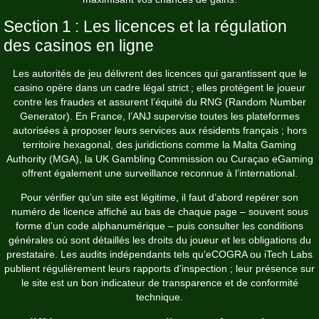
Section 1 : Les licences et la régulation
des casinos en ligne
Les autorités de jeu délivrent des licences qui garantissent que le
casino opère dans un cadre légal strict ; elles protègent le joueur
contre les fraudes et assurent l’équité du RNG (Random Number
Generator). En France, l’ANJ supervise toutes les plateformes
autorisées à proposer leurs services aux résidents français ; hors
territoire hexagonal, des juridictions comme la Malta Gaming
Authority (MGA), la UK Gambling Commission ou Curaçao eGaming
offrent également une surveillance reconnue à l’international.
Pour vérifier qu’un site est légitime, il faut d’abord repérer son
numéro de licence affiché au bas de chaque page – souvent sous
forme d’un code alphanumérique – puis consulter les conditions
générales où sont détaillés les droits du joueur et les obligations du
prestataire. Les audits indépendants tels qu’eCOGRA ou iTech Labs
publient régulièrement leurs rapports d’inspection ; leur présence sur
le site est un bon indicateur de transparence et de conformité
technique.