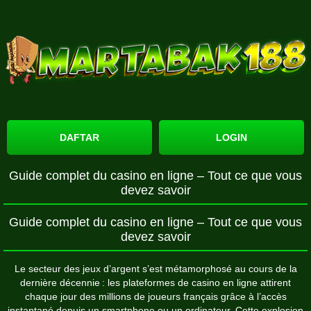
DAFTAR
LOGIN
Guide complet du casino en ligne – Tout ce que vous
devez savoir
Guide complet du casino en ligne – Tout ce que vous
devez savoir
Le secteur des jeux d’argent s’est métamorphosé au cours de la
dernière décennie : les plateformes de casino en ligne attirent
chaque jour des millions de joueurs français grâce à l’accès
instantané depuis un smartphone ou un ordinateur. Cette explosion